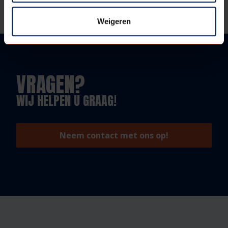
waarheidsgetrouwe weergave is bemonstering op
aanvraag verkrijgbaar.
Weigeren
VRAGEN?
WIJ HELPEN U GRAAG!
Neem contact met ons op!