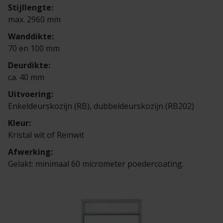
Veelgestelde vragen
Brochures
Stijllengte:
max. 2960 mm
Technische documentatie
Wanddikte:
70 en 100 mm
Veelgestelde vragen
Deurdikte:
ca. 40 mm
Uitvoering:
Enkeldeurskozijn (RB), dubbeldeurskozijn (RB202)
Kleur:
Kristal wit of Reinwit
Afwerking:
Gelakt: minimaal 60 micrometer poedercoating.