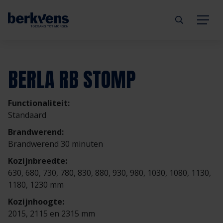
Terug
Terug
Terug
Terug
Terug
Terug
BERLA RB STOMP
Deuren
Eengezinswoning
Aannemer
Inbraakwerend
mijndeur.nl
Blog
Functionaliteit:
Kozijnen
Meergezinswoning
Architect
Brandwerend
Webshop
Organisatie
Standaard
Brandwerend:
Hang- & sluitwerk
Utiliteitsgebouw
Projectontwikkelaar
Geluidwerend
Inspiratie
Duurzaamheid
Brandwerend 30 minuten
Kozijnbreedte:
Diensten
Prefab woning
Handelspartner
Rookwerend
Verkooppunten
GND Garantiedeuren
630, 680, 730, 780, 830, 880, 930, 980, 1030, 1080, 1130,
1180, 1230 mm
Technische documentatie
Duurzaamheid
Veelgestelde vragen
Werken bij Berkvens
Kozijnhoogte:
2015, 2115 en 2315 mm