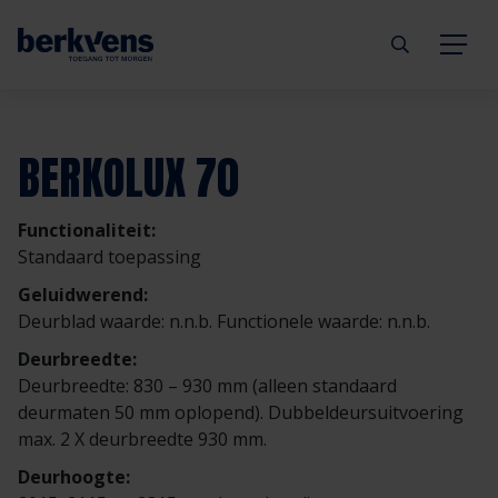
Terug
Terug
Terug
Terug
Terug
Terug
BERKOLUX 70
Deuren
Eengezinswoning
Aannemer
Inbraakwerend
mijndeur.nl
Blog
Functionaliteit:
Kozijnen
Meergezinswoning
Architect
Brandwerend
Webshop
Organisatie
Standaard toepassing
Geluidwerend:
Hang- & sluitwerk
Utiliteitsgebouw
Projectontwikkelaar
Geluidwerend
Inspiratie
Duurzaamheid
Deurblad waarde: n.n.b. Functionele waarde: n.n.b.
Deurbreedte:
Diensten
Prefab woning
Handelspartner
Rookwerend
Verkooppunten
GND Garantiedeuren
Deurbreedte: 830 – 930 mm (alleen standaard
deurmaten 50 mm oplopend). Dubbeldeursuitvoering
max. 2 X deurbreedte 930 mm.
Technische documentatie
Duurzaamheid
Veelgestelde vragen
Werken bij Berkvens
Deurhoogte: