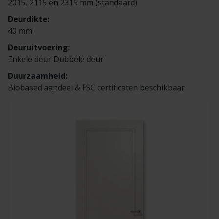
2015, 2115 en 2315 mm (standaard)
Veelgestelde vragen
Brochures
Deurdikte:
40 mm
Technische documentatie
Deuruitvoering:
Enkele deur Dubbele deur
Veelgestelde vragen
Duurzaamheid:
Biobased aandeel & FSC certificaten beschikbaar