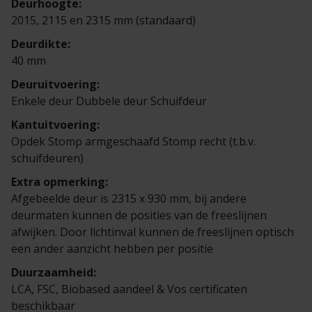
Deurhoogte:
Veelgestelde vragen
Brochures
2015, 2115 en 2315 mm (standaard)
Deurdikte:
Technische documentatie
40 mm
Deuruitvoering:
Veelgestelde vragen
Enkele deur Dubbele deur Schuifdeur
Kantuitvoering:
Opdek Stomp armgeschaafd Stomp recht (t.b.v.
schuifdeuren)
Extra opmerking:
Afgebeelde deur is 2315 x 930 mm, bij andere
deurmaten kunnen de posities van de freeslijnen
afwijken. Door lichtinval kunnen de freeslijnen optisch
een ander aanzicht hebben per positie
Duurzaamheid:
LCA, FSC, Biobased aandeel & Vos certificaten
beschikbaar