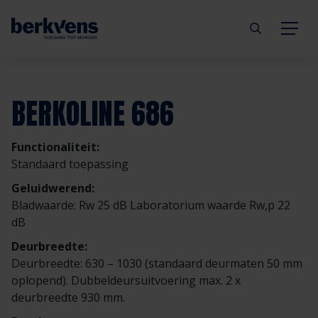
Terug
Terug
Terug
Terug
Terug
Terug
BERKOLINE 686
Deuren
Eengezinswoning
Aannemer
Inbraakwerend
mijndeur.nl
Blog
Functionaliteit:
Kozijnen
Meergezinswoning
Architect
Brandwerend
Webshop
Organisatie
Standaard toepassing
Geluidwerend:
Hang- & sluitwerk
Utiliteitsgebouw
Projectontwikkelaar
Geluidwerend
Inspiratie
Duurzaamheid
Bladwaarde: Rw 25 dB Laboratorium waarde Rw,p 22
dB
Diensten
Prefab woning
Handelspartner
Rookwerend
Verkooppunten
GND Garantiedeuren
Deurbreedte:
Deurbreedte: 630 – 1030 (standaard deurmaten 50 mm
oplopend). Dubbeldeursuitvoering max. 2 x
Technische documentatie
Duurzaamheid
Veelgestelde vragen
Werken bij Berkvens
deurbreedte 930 mm.