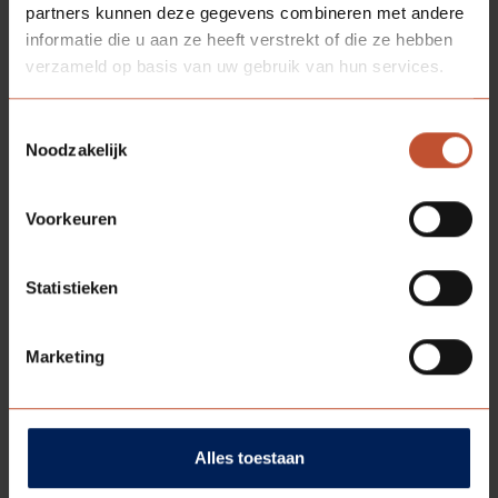
partners kunnen deze gegevens combineren met andere
informatie die u aan ze heeft verstrekt of die ze hebben
verzameld op basis van uw gebruik van hun services.
Kristalwit (RAL 9010*)
Toestemmingsselectie
Noodzakelijk
* Let op: genoemde NCS/RAL kleuren zijn bij
benadering. Door unieke oppervlakte structuur en/of
speciale matgradaties is het benoemen van een exact
Voorkeuren
kleurnummer niet mogelijk. Voor een
waarheidsgetrouwe weergave is bemonstering op
Statistieken
aanvraag verkrijgbaar.
Marketing
SOORTGELIJKE
PRODUCTEN
Alles toestaan