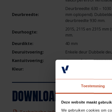
valdorpel en/of ventilati
Deurbreedte: 630 – 1030
Deurbreedte:
mm oplopend). Dubbeldeu
deurbreedte 930 mm.
2015, 2115 en 2315 mm (
Deurhoogte:
mm.
Deurdikte:
40 mm
Deuruitvoering:
Enkele deur Dubbele deu
Kantuitvoering:
stomp of stomp armges
Kleur:
grondlak kleur wit
Toestemming
DOWNLOADS
Deze website maakt gebruik
We gebruiken cookies om cont