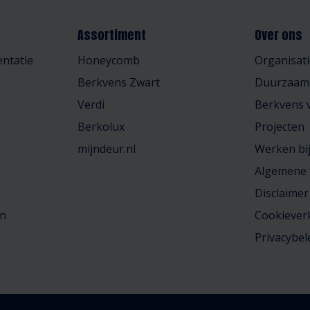
Assortiment
Over ons
ntatie
Honeycomb
Organisati
Berkvens Zwart
Duurzaam
Verdi
Berkvens v
Berkolux
Projecten
mijndeur.nl
Werken bi
Algemene
Disclaimer
en
Cookiever
Privacybel