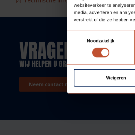
Technische informatie - Technische in
websiteverkeer te analyseren
media, adverteren en analys
verstrekt of die ze hebben v
Toestemmingsselectie
VRAGEN?
Noodzakelijk
WIJ HELPEN U GRAAG!
Weigeren
Neem contact met ons op!