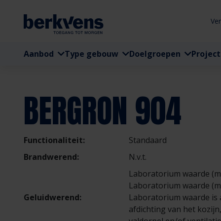
Ve
Aanbod
Type gebouw
Doelgroepen
Projec
BERGRON 904
Functionaliteit:
Standaard
Brandwerend:
N.v.t.
Laboratorium waarde (mi
Laboratorium waarde (ma
Geluidwerend:
Laboratorium waarde is a
afdichting van het kozijn