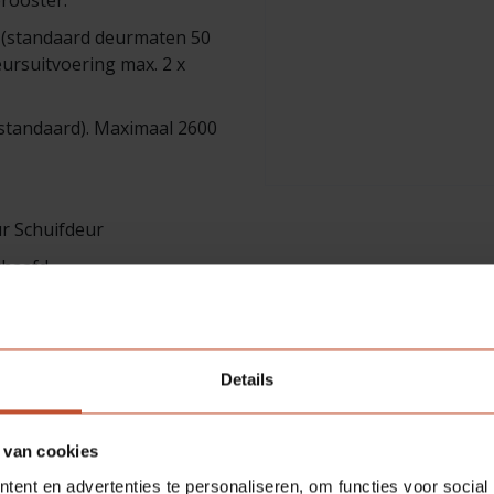
erooster.
 (standaard deurmaten 50
rsuitvoering max. 2 x
standaard). Maximaal 2600
r Schuifdeur
chaafd
Details
 van cookies
ent en advertenties te personaliseren, om functies voor social