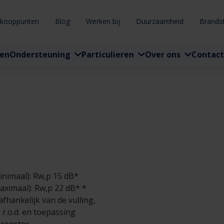
rkooppunten
Blog
Werken bij
Duurzaamheid
Brands
ten
Ondersteuning
Particulieren
Over ons
Contact
nimaal): Rw,p 15 dB*
ximaal): Rw,p 22 dB* *
fhankelijk van de vulling,
, r.o.d. en toepassing