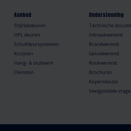
Aanbod
Ondersteuning
Stijl/lakdeuren
Technische docume
HPL deuren
Inbraakwerend
Schuifdeursystemen
Brandwerend
Kozijnen
Geluidwerend
Hang- & sluitwerk
Rookwerend
Diensten
Brochures
Koperskeuze
Veelgestelde vrag