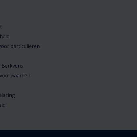
e
heid
oor particulieren
j Berkvens
 voorwaarden
klaring
eid