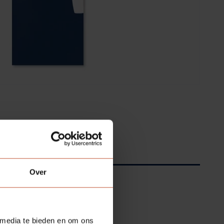
Over
 media te bieden en om ons