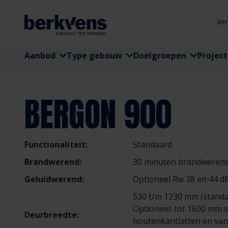
Ve
Aanbod
Type gebouw
Doelgroepen
Projec
BERGON 900
Functionaliteit:
Standaard
Brandwerend:
30 minuten brandweren
Geluidwerend:
Optioneel Rw 38 en 44 d
530 t/m 1230 mm (stand
Optioneel: tot 1600 mm 
Deurbreedte:
houtenkantlatten en van