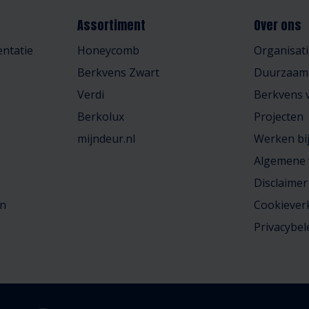
Assortiment
Over ons
ntatie
Honeycomb
Organisati
Berkvens Zwart
Duurzaam
Verdi
Berkvens v
Berkolux
Projecten
mijndeur.nl
Werken bi
Algemene
Disclaimer
en
Cookiever
Privacybel