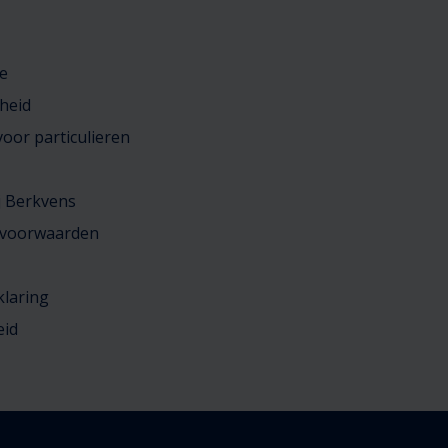
e
heid
oor particulieren
j Berkvens
 voorwaarden
klaring
eid