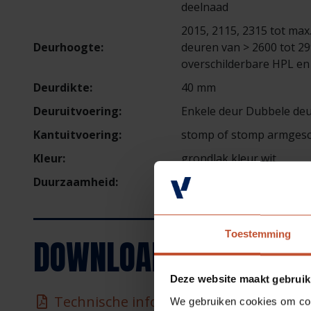
deelnaad
2015, 2115, 2315 tot max
Deurhoogte:
deuren van > 2600 tot 2
overschilderbare HPL en
Deurdikte:
40 mm
Deuruitvoering:
Enkele deur Dubbele deu
Kantuitvoering:
stomp of stomp armges
Kleur:
grondlak kleur wit
Duurzaamheid:
LCA, FSC, Biobased aande
Toestemming
DOWNLOADS
Deze website maakt gebruik
Technische informatie - Technische in
We gebruiken cookies om cont