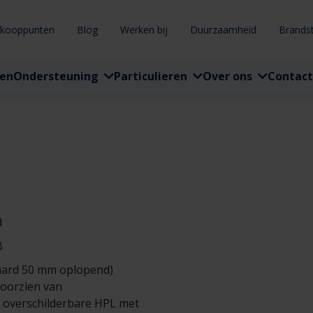
rkooppunten
Blog
Werken bij
Duurzaamheid
Brands
ten
Ondersteuning
Particulieren
Over ons
Contact
d
B
aard 50 mm oplopend)
voorzien van
 overschilderbare HPL met