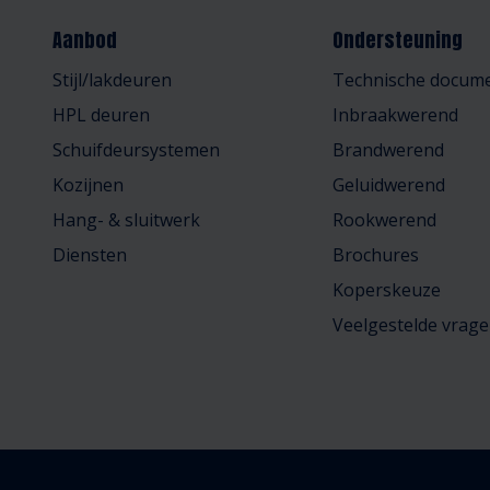
Aanbod
Ondersteuning
Stijl/lakdeuren
Technische docume
HPL deuren
Inbraakwerend
Schuifdeursystemen
Brandwerend
Kozijnen
Geluidwerend
Hang- & sluitwerk
Rookwerend
Diensten
Brochures
Koperskeuze
Veelgestelde vrag