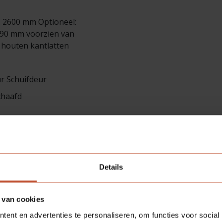
. 2600 mm Optioneel:
990 mm voorzien van
 houten kantlatten
r Schuifdeur
chaafd
el certificaten beschikbaar
Details
 van cookies
formatie
ent en advertenties te personaliseren, om functies voor social