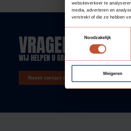
websiteverkeer te analyseren
media, adverteren en analys
verstrekt of die ze hebben v
Toestemmingsselectie
VRAGEN?
Noodzakelijk
WIJ HELPEN U GRAAG!
Weigeren
Neem contact met ons op!