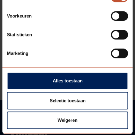
Voorkeuren
DOWNLOADS
Statistieken
Technische tekening
Marketing
Technische informatie
Alles toestaan
Bestektekst
Selectie toestaan
Weigeren
VRAGEN?