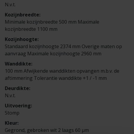
Veelgestelde vragen
Brochures
N.v.t.
Kozijnbreedte:
Technische documentatie
Minimale kozijnbreedte 500 mm Maximale
kozijnbreedte 1100 mm
Veelgestelde vragen
Kozijnhoogte:
Standaard kozijnhoogte 2374 mm Overige maten op
aanvraag Maximale kozijnhoogte 2960 mm
Wanddikte:
100 mm Afwijkende wanddikten opvangen m.b.v. de
aftimmering Tolerantie wanddikte +1 / -1 mm
Deurdikte:
N.v.t.
Uitvoering:
Stomp
Kleur:
Gegrond, gebroken wit 2 laags 60 µm