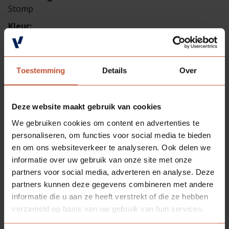
Stomp
Kleur:
Gegrond, gebroken wit 2 laags 60 µm
Materiaal:
Hardhout, gevingerlast FSC mixed-label gecertificeerd
Toestemming
Details
Over
Deze website maakt gebruik van cookies
We gebruiken cookies om content en advertenties te
personaliseren, om functies voor social media te bieden
en om ons websiteverkeer te analyseren. Ook delen we
informatie over uw gebruik van onze site met onze
partners voor social media, adverteren en analyse. Deze
partners kunnen deze gegevens combineren met andere
informatie die u aan ze heeft verstrekt of die ze hebben
verzameld op basis van uw gebruik van hun services.