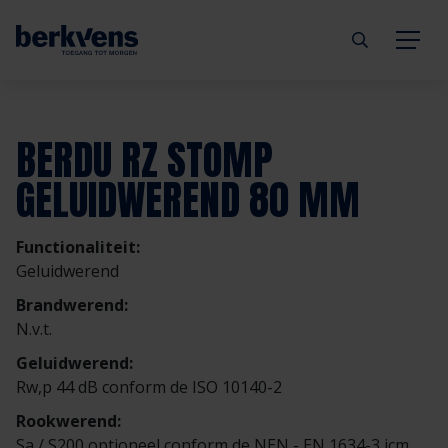
Terug
Terug
Terug
Terug
Terug
Terug
BERDU RZ STOMP
Deuren
Eengezinswoning
Aannemer
Inbraakwerend
mijndeur.nl
Blog
GELUIDWEREND 80 MM
Kozijnen
Meergezinswoning
Architect
Brandwerend
Webshop
Organisatie
Functionaliteit:
Geluidwerend
Hang- & sluitwerk
Utiliteitsgebouw
Projectontwikkelaar
Geluidwerend
Inspiratie
Duurzaamheid
Brandwerend:
N.v.t.
Diensten
Prefab woning
Handelspartner
Rookwerend
Verkooppunten
GND Garantiedeuren
Geluidwerend:
Rw,p 44 dB conform de ISO 10140-2
Technische documentatie
Duurzaamheid
Veelgestelde vragen
Werken bij Berkvens
Rookwerend:
Sa / S200 optioneel conform de NEN - EN 1634-3 icm