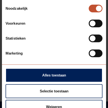
Toestemmingsselectie
Noodzakelijk
Voorkeuren
Statistieken
DOWNLOADS
Marketing
Technische tekening
Technische informatie
Alles toestaan
Bestektekst
Selectie toestaan
Weigeren