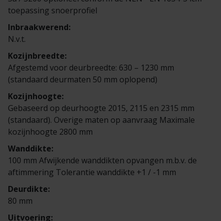
Veelgestelde vragen
Brochures
toepassing snoerprofiel
Inbraakwerend:
Technische documentatie
N.v.t.
Kozijnbreedte:
Veelgestelde vragen
Afgestemd voor deurbreedte: 630 – 1230 mm
(standaard deurmaten 50 mm oplopend)
Kozijnhoogte:
Gebaseerd op deurhoogte 2015, 2115 en 2315 mm
(standaard). Overige maten op aanvraag Maximale
kozijnhoogte 2800 mm
Wanddikte:
100 mm Afwijkende wanddikten opvangen m.b.v. de
aftimmering Tolerantie wanddikte +1 / -1 mm
Deurdikte:
80 mm
Uitvoering: