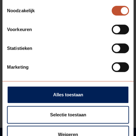
Toestemmingsselectie
Noodzakelijk
Voorkeuren
Statistieken
DOWNLOADS
Marketing
Technische tekening
Technische informatie
Alles toestaan
Bestektekst
Selectie toestaan
Weigeren