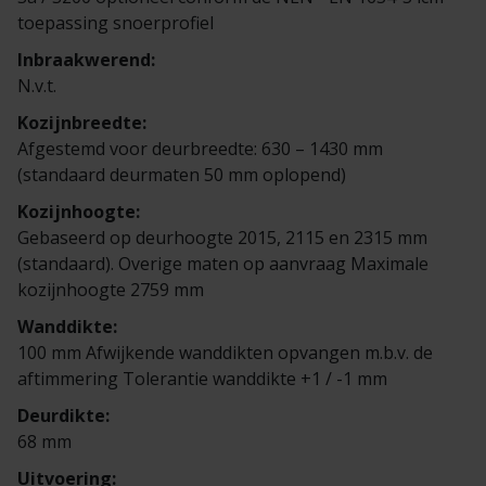
Veelgestelde vragen
Brochures
toepassing snoerprofiel
Inbraakwerend:
Technische documentatie
N.v.t.
Kozijnbreedte:
Veelgestelde vragen
Afgestemd voor deurbreedte: 630 – 1430 mm
(standaard deurmaten 50 mm oplopend)
Kozijnhoogte:
Gebaseerd op deurhoogte 2015, 2115 en 2315 mm
(standaard). Overige maten op aanvraag Maximale
kozijnhoogte 2759 mm
Wanddikte:
100 mm Afwijkende wanddikten opvangen m.b.v. de
aftimmering Tolerantie wanddikte +1 / -1 mm
Deurdikte:
68 mm
Uitvoering: