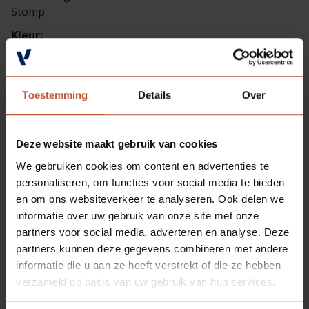
Stomp
Kleur:
Gegrond, gebroken wit 2 laags 80 µm
Materiaal:
Hardhout, gevingerlast FSC mixed-label gecertificeerd
Toestemming
Details
Over
Deze website maakt gebruik van cookies
We gebruiken cookies om content en advertenties te
personaliseren, om functies voor social media te bieden
en om ons websiteverkeer te analyseren. Ook delen we
informatie over uw gebruik van onze site met onze
partners voor social media, adverteren en analyse. Deze
partners kunnen deze gegevens combineren met andere
informatie die u aan ze heeft verstrekt of die ze hebben
verzameld op basis van uw gebruik van hun services.