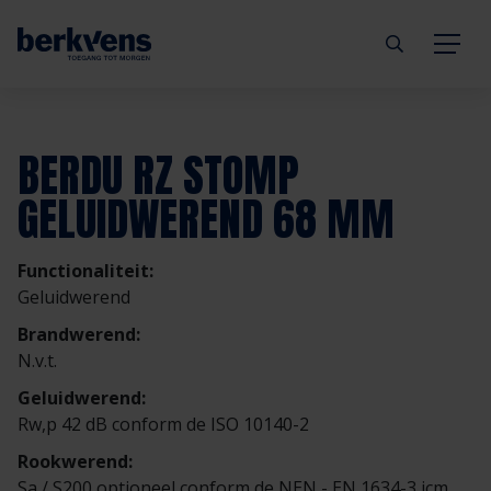
Terug
Terug
Terug
Terug
Terug
Terug
BERDU RZ STOMP
Deuren
Eengezinswoning
Aannemer
Inbraakwerend
mijndeur.nl
Blog
GELUIDWEREND 68 MM
Kozijnen
Meergezinswoning
Architect
Brandwerend
Webshop
Organisatie
Functionaliteit:
Geluidwerend
Hang- & sluitwerk
Utiliteitsgebouw
Projectontwikkelaar
Geluidwerend
Inspiratie
Duurzaamheid
Brandwerend:
N.v.t.
Diensten
Prefab woning
Handelspartner
Rookwerend
Verkooppunten
GND Garantiedeuren
Geluidwerend:
Rw,p 42 dB conform de ISO 10140-2
Technische documentatie
Duurzaamheid
Veelgestelde vragen
Werken bij Berkvens
Rookwerend:
Sa / S200 optioneel conform de NEN - EN 1634-3 icm