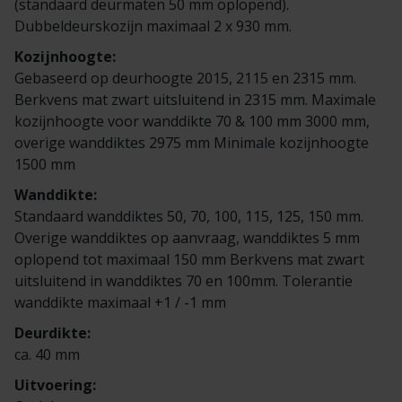
(standaard deurmaten 50 mm oplopend).
Veelgestelde vragen
Brochures
Dubbeldeurskozijn maximaal 2 x 930 mm.
Kozijnhoogte:
Technische documentatie
Gebaseerd op deurhoogte 2015, 2115 en 2315 mm.
Berkvens mat zwart uitsluitend in 2315 mm. Maximale
Veelgestelde vragen
kozijnhoogte voor wanddikte 70 & 100 mm 3000 mm,
overige wanddiktes 2975 mm Minimale kozijnhoogte
1500 mm
Wanddikte:
Standaard wanddiktes 50, 70, 100, 115, 125, 150 mm.
Overige wanddiktes op aanvraag, wanddiktes 5 mm
oplopend tot maximaal 150 mm Berkvens mat zwart
uitsluitend in wanddiktes 70 en 100mm. Tolerantie
wanddikte maximaal +1 / -1 mm
Deurdikte:
ca. 40 mm
Uitvoering: