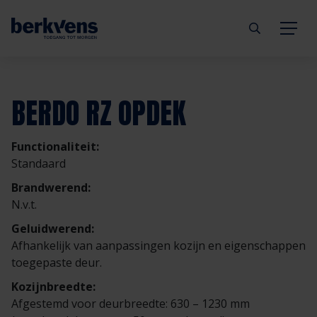
Terug
Terug
Terug
Terug
Terug
Terug
BERDO RZ OPDEK
Deuren
Eengezinswoning
Aannemer
Inbraakwerend
mijndeur.nl
Blog
Functionaliteit:
Kozijnen
Meergezinswoning
Architect
Brandwerend
Webshop
Organisatie
Standaard
Brandwerend:
Hang- & sluitwerk
Utiliteitsgebouw
Projectontwikkelaar
Geluidwerend
Inspiratie
Duurzaamheid
N.v.t.
Geluidwerend:
Diensten
Prefab woning
Handelspartner
Rookwerend
Verkooppunten
GND Garantiedeuren
Afhankelijk van aanpassingen kozijn en eigenschappen
toegepaste deur.
Technische documentatie
Duurzaamheid
Veelgestelde vragen
Werken bij Berkvens
Kozijnbreedte:
Afgestemd voor deurbreedte: 630 – 1230 mm