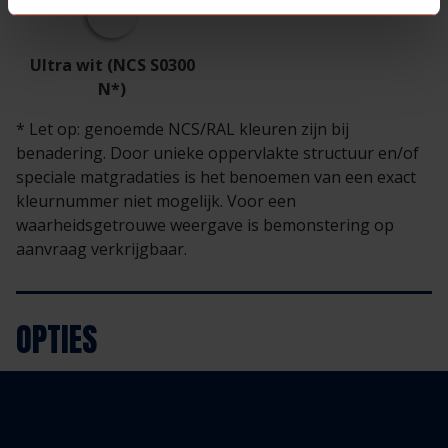
Ultra wit (NCS S0300
N*)
* Let op: genoemde NCS/RAL kleuren zijn bij
benadering. Door unieke oppervlakte structuur en/of
speciale matgradaties is het benoemen van een exact
kleurnummer niet mogelijk. Voor een
waarheidsgetrouwe weergave is bemonstering op
aanvraag verkrijgbaar.
OPTIES