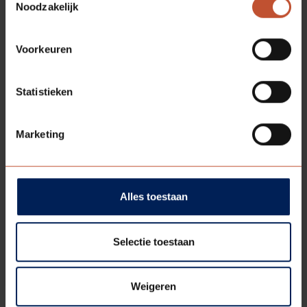
Noodzakelijk
Bestektekst
Voorkeuren
Technische informatie
Statistieken
Technische tekening
Montage instructie - 212
Marketing
BESCHIKBARE
KLEUREN
Alles toestaan
Selectie toestaan
Kristalwit (RAL 9010*)
Zwart (RAL 9005*)
Weigeren