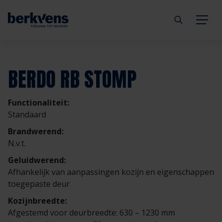
Terug
Terug
Terug
Terug
Terug
Terug
BERDO RB STOMP
Deuren
Eengezinswoning
Aannemer
Inbraakwerend
mijndeur.nl
Blog
Functionaliteit:
Kozijnen
Meergezinswoning
Architect
Brandwerend
Webshop
Organisatie
Standaard
Brandwerend:
Hang- & sluitwerk
Utiliteitsgebouw
Projectontwikkelaar
Geluidwerend
Inspiratie
Duurzaamheid
N.v.t.
Geluidwerend:
Diensten
Prefab woning
Handelspartner
Rookwerend
Verkooppunten
GND Garantiedeuren
Afhankelijk van aanpassingen kozijn en eigenschappen
toegepaste deur
Technische documentatie
Duurzaamheid
Veelgestelde vragen
Werken bij Berkvens
Kozijnbreedte:
Afgestemd voor deurbreedte: 630 – 1230 mm