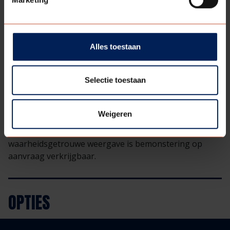
BESCHIKBARE
KLEUREN
Alles toestaan
Kristalwit (RAL 9010*)
Ultra wit (NCS S0300
N*)
Selectie toestaan
* Let op: genoemde NCS/RAL kleuren zijn bij
benadering. Door unieke oppervlakte structuur en/of
Weigeren
speciale matgradaties is het benoemen van een exact
kleurnummer niet mogelijk. Voor een
waarheidsgetrouwe weergave is bemonstering op
aanvraag verkrijgbaar.
OPTIES