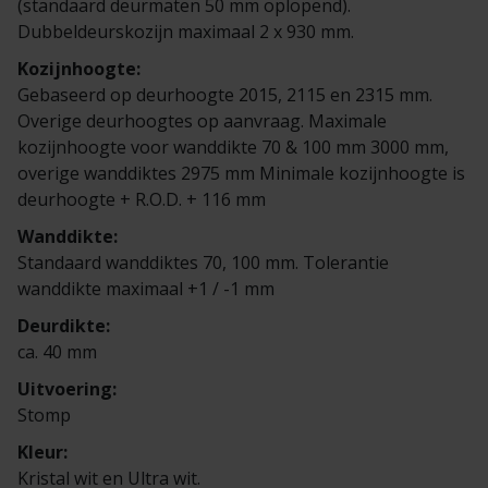
(standaard deurmaten 50 mm oplopend).
Veelgestelde vragen
Brochures
Dubbeldeurskozijn maximaal 2 x 930 mm.
Kozijnhoogte:
Technische documentatie
Gebaseerd op deurhoogte 2015, 2115 en 2315 mm.
Overige deurhoogtes op aanvraag. Maximale
Veelgestelde vragen
kozijnhoogte voor wanddikte 70 & 100 mm 3000 mm,
overige wanddiktes 2975 mm Minimale kozijnhoogte is
deurhoogte + R.O.D. + 116 mm
Wanddikte:
Standaard wanddiktes 70, 100 mm. Tolerantie
wanddikte maximaal +1 / -1 mm
Deurdikte:
ca. 40 mm
Uitvoering:
Stomp
Kleur:
Kristal wit en Ultra wit.