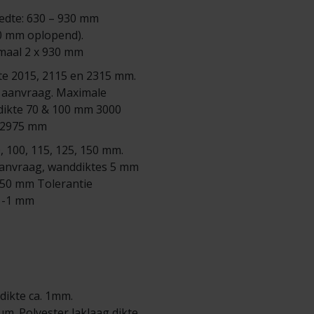
edte: 630 – 930 mm
0 mm oplopend).
maal 2 x 930 mm
e 2015, 2115 en 2315 mm.
 aanvraag. Maximale
dikte 70 & 100 mm 3000
 2975 mm
 100, 115, 125, 150 mm.
aanvraag, wanddiktes 5 mm
150 mm Tolerantie
/ -1 mm
 dikte ca. 1mm.
 µm. Polyester laklaag dikte