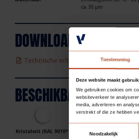
ca. 35 µm
DOWNLOADS
Technische informatie
Toestemming
Deze website maakt gebruik
BESCHIKBARE
KLEUREN
We gebruiken cookies om cont
websiteverkeer te analyseren
media, adverteren en analys
verstrekt of die ze hebben v
Toestemmingsselectie
Kristalwit (RAL 9010*)
Ultra wit (NCS S0300
Noodzakelijk
N*)