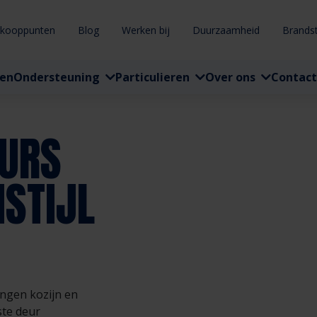
rkooppunten
Blog
Werken bij
Duurzaamheid
Brands
ten
Ondersteuning
Particulieren
Over ons
Contact
EURS
NSTIJL
ingen kozijn en
te deur