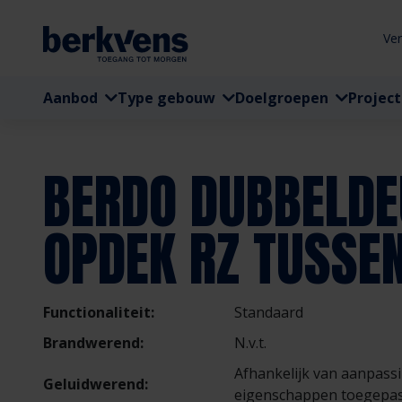
Ve
Aanbod
Type gebouw
Doelgroepen
Projec
BERDO DUBBELD
OPDEK RZ TUSSE
Functionaliteit:
Standaard
Brandwerend:
N.v.t.
Afhankelijk van aanpass
Geluidwerend:
eigenschappen toegepas