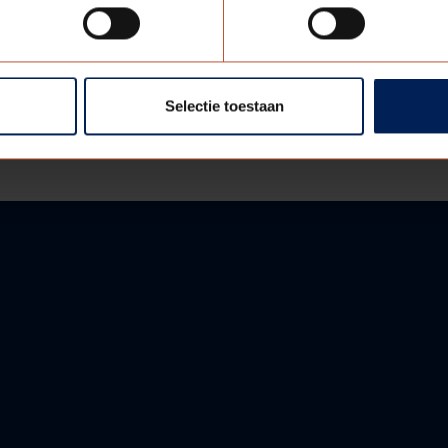
ing. Door unieke oppervlakte structuur en/of speciale mat
ouwe weergave is bemonstering op aanvraag verkrijgbaar.
Selectie toestaan