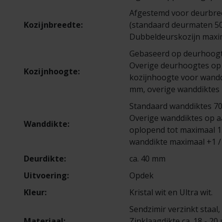
Afgestemd voor deurbre
Kozijnbreedte:
(standaard deurmaten 5
Dubbeldeurskozijn maxi
Gebaseerd op deurhoogt
Overige deurhoogtes op
Kozijnhoogte:
kozijnhoogte voor wand
mm, overige wanddiktes
Standaard wanddiktes 70,
Overige wanddiktes op 
Wanddikte:
oplopend tot maximaal 
wanddikte maximaal +1 
Deurdikte:
ca. 40 mm
Uitvoering:
Opdek
Kleur:
Kristal wit en Ultra wit.
Sendzimir verzinkt staal,
Materiaal:
Zinklaagdikte ca. 18 - 20