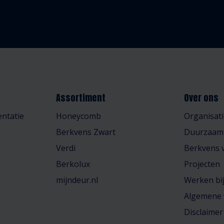
Assortiment
Over ons
ntatie
Honeycomb
Organisati
Berkvens Zwart
Duurzaam
Verdi
Berkvens v
Berkolux
Projecten
mijndeur.nl
Werken bi
Algemene
Disclaimer