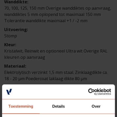
Wanddikte:
70, 100, 125, 150 mm Overige wanddiktes op aanvraag,
wanddiktes 5 mm oplopend tot maximaal 150 mm
Tolerantie wanddikte maximaal +1 / -2 mm
Uitvoering:
Stomp
Kleur:
Kristalwit, Reinwit en optioneel Ultra wit Overige RAL
kleuren op aanvraag
Materiaal:
Elektrolytisch verzinkt 1,5 mm staal. Zinklaagdikte ca.
18 - 20 µm Poedercoat laklaag dikte 80 µm
Toestemming
Details
Over