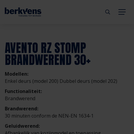
Terug
Terug
Terug
Terug
Terug
Terug
AVENTO RZ STOMP
Deuren
Eengezinswoning
Aannemer
Inbraakwerend
mijndeur.nl
Blog
BRANDWEREND 30+
Kozijnen
Meergezinswoning
Architect
Brandwerend
Webshop
Organisatie
Modellen:
Enkel deurs (model 200) Dubbel deurs (model 202)
Hang- & sluitwerk
Utiliteitsgebouw
Projectontwikkelaar
Geluidwerend
Inspiratie
Duurzaamheid
Functionaliteit:
Brandwerend
Diensten
Prefab woning
Handelspartner
Rookwerend
Verkooppunten
GND Garantiedeuren
Brandwerend:
30 minuten conform de NEN-EN 1634-1
Technische documentatie
Duurzaamheid
Veelgestelde vragen
Werken bij Berkvens
Geluidwerend:
Afhankelijk van kozijnmodel en toepassing