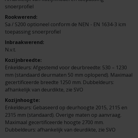
Veelgestelde vragen
Brochures
snoerprofiel
Rookwerend:
Technische documentatie
Sa / S200 optioneel conform de NEN - EN 1634-3 icm
toepassing snoerprofiel
Veelgestelde vragen
Inbraakwerend:
N.v.t.
Kozijnbreedte:
Enkeldeurs: Afgestemd voor deurbreedte: 530 – 1230
mm (standaard deurmaten 50 mm oplopend). Maximaal
gecertificeerde breedte 1250 mm. Dubbeldeurs:
afhankelijk van deurdikte, zie SVO
Kozijnhoogte:
Enkeldeurs: Gebaseerd op deurhoogte 2015, 2115 en
2315 mm (standaard). Overige maten op aanvraag.
Maximaal gecertificeerde hoogte 2700 mm.
Dubbeldeurs: afhankelijk van deurdikte, zie SVO