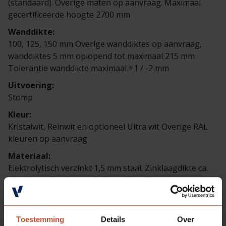
(standaard). Overige maten op aanvraag. Maximaal
gecertificeerde hoogte 2700 mm
Wanddikte:
100, 125, 150 mm Overige wanddiktes op aanvraag,
wanddiktes 5 mm oplopend tot maximaal 215 mm
Tolerantie wanddikte maximaal +1 / -2 mm
Uitvoering:
Stomp
Kleur:
Kristalwit, Reinwit en optioneel Ultra wit Overige RAL
kleuren op aanvraag
Materiaal:
Elektrolytisch verzinkt 1,5 mm staal. Zinklaagdikte ca.
18 - 20 µm Poedercoat laklaag dikte 80 µm
Toestemming
Details
Over