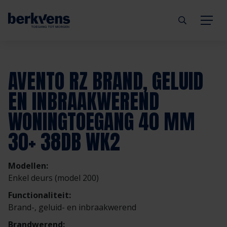
Terug
Terug
Terug
Terug
Terug
Terug
AVENTO RZ BRAND, GELUID
Deuren
Eengezinswoning
Aannemer
Inbraakwerend
mijndeur.nl
Blog
EN INBRAAKWEREND
WONINGTOEGANG 40 MM
Kozijnen
Meergezinswoning
Architect
Brandwerend
Webshop
Organisatie
30+ 38DB WK2
Hang- & sluitwerk
Utiliteitsgebouw
Projectontwikkelaar
Geluidwerend
Inspiratie
Duurzaamheid
Modellen:
Diensten
Prefab woning
Handelspartner
Rookwerend
Verkooppunten
GND Garantiedeuren
Enkel deurs (model 200)
Functionaliteit:
Technische documentatie
Duurzaamheid
Veelgestelde vragen
Werken bij Berkvens
Brand-, geluid- en inbraakwerend
Brandwerend: