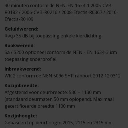
Veelgestelde vragen
Brochures
30 minuten conform de NEN-EN 1634-1 2005-CVB-
R0182 / 2006-CVB-R0216 / 2008-Efectis-R0367 / 2010-
Technische documentatie
Efectis-R0109
Geluidwerend:
Veelgestelde vragen
Rw,p 35 dB bij toepassing enkele kierdichting
Rookwerend:
Sa / S200 optioneel conform de NEN - EN 1634-3 icm
toepassing snoerprofiel
Inbraakwerend:
WK 2 conform de NEN 5096 SHR rapport 2012 12.0312
Kozijnbreedte:
Afgestemd voor deurbreedte: 530 – 1130 mm
(standaard deurmaten 50 mm oplopend). Maximaal
gecertificeerde breedte 1100 mm
Kozijnhoogte:
Gebaseerd op deurhoogte 2015, 2115 en 2315 mm