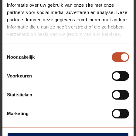
informatie over uw gebruik van onze site met onze
partners voor social media, adverteren en analyse. Deze
partners kunnen deze gegevens combineren met andere
informatie die u aan ze heeft verstrekt of die ze hebben
verzameld op basis van uw gebruik van hun services.
DOWNLOADS
Toestemmingsselectie
Noodzakelijk
Technische tekening
Technische informatie
Voorkeuren
Bestektekst
Statistieken
Marketing
BESCHIKBARE
KLEUREN