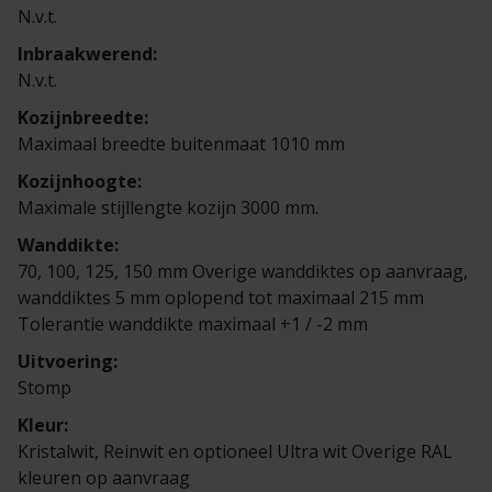
Veelgestelde vragen
Brochures
N.v.t.
Inbraakwerend:
Technische documentatie
N.v.t.
Kozijnbreedte:
Veelgestelde vragen
Maximaal breedte buitenmaat 1010 mm
Kozijnhoogte:
Maximale stijllengte kozijn 3000 mm.
Wanddikte:
70, 100, 125, 150 mm Overige wanddiktes op aanvraag,
wanddiktes 5 mm oplopend tot maximaal 215 mm
Tolerantie wanddikte maximaal +1 / -2 mm
Uitvoering:
Stomp
Kleur:
Kristalwit, Reinwit en optioneel Ultra wit Overige RAL
kleuren op aanvraag