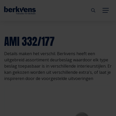
Terug
Terug
Terug
Terug
Terug
Terug
AMI 332/177
Deuren
Eengezinswoning
Aannemer
Inbraakwerend
mijndeur.nl
Blog
Details maken het verschil. Berkvens heeft een
Kozijnen
Meergezinswoning
Architect
Brandwerend
Webshop
Organisatie
uitgebreid assortiment deurbeslag waardoor elk type
beslag toepasbaar is in verschillende interieurstijlen. Er
kan gekozen worden uit verschillende extra's, of laat je
Hang- & sluitwerk
Utiliteitsgebouw
Projectontwikkelaar
Geluidwerend
Inspiratie
Duurzaamheid
inspireren door de voorgestelde uitvoeringen
Diensten
Prefab woning
Handelspartner
Rookwerend
Verkooppunten
GND Garantiedeuren
Technische documentatie
Duurzaamheid
Veelgestelde vragen
Werken bij Berkvens