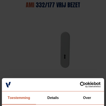
AMI
332/177 VRIJ BEZET
AMI
332/177 KAST
Toestemming
Details
Over